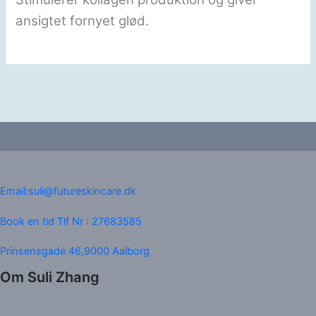
ansigtet fornyet glød.
Email:suli@futureskincare.dk
Book en tid Tlf Nr : 27683585
Prinsensgade 46,9000 Aalborg
Om Suli Zhang