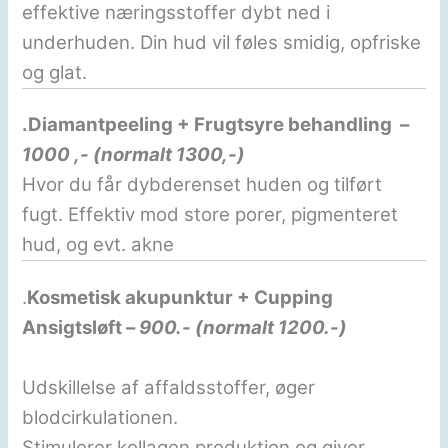
effektive næringsstoffer dybt ned i
underhuden. Din hud vil føles smidig, opfriske
og glat.
.Diamantpeeling + Frugtsyre behandling –
1000 ,- (normalt 1300,-)
Hvor du får dybderenset huden og tilført
fugt. Effektiv mod store porer, pigmenteret
hud, og evt. akne
.
Kosmetisk akupunktur + Cupping
Ansigtsløft –
900.- (normalt 1200.-)
Udskillelse af affaldsstoffer, øger
blodcirkulationen.
Stimulerer kollagen produktion og giver