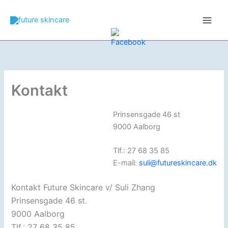
Skip
to
content
Kontakt
Prinsensgade 46 st
9000 Aalborg
Tlf.: 27 68 35 85
E-mail:
suli@futureskincare.dk
Kontakt Future Skincare v/ Suli Zhang
Prinsensgade 46 st.
9000 Aalborg
Tlf.: 27 68 35 85